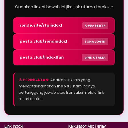
Gunakan link di bawah ini jika link utama terblokir:
ronde.site/rtpindoxl
UPDATE RTP
pesta.club/zonaindoxl
ZONA LOGIN
pesta.club/indoxlfun
LINK UTAMA
⚠️ PERINGATAN:
Abaikan link lain yang
mengatasnamakan
Indo XL
. Kami hanya
bertanggung jawab atas transaksi melalui link
resmi di atas.
Link Indoxl
Kalkulator Mix Parlay