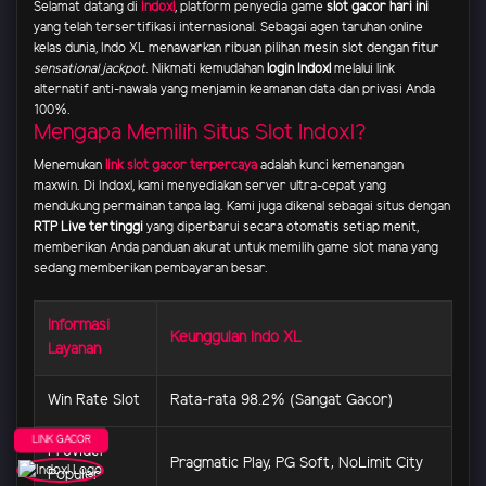
Selamat datang di
Indoxl
, platform penyedia game
slot gacor hari ini
yang telah tersertifikasi internasional. Sebagai agen taruhan online
kelas dunia, Indo XL menawarkan ribuan pilihan mesin slot dengan fitur
sensational jackpot
. Nikmati kemudahan
login Indoxl
melalui link
alternatif anti-nawala yang menjamin keamanan data dan privasi Anda
100%.
Mengapa Memilih Situs Slot Indoxl?
Menemukan
link slot gacor terpercaya
adalah kunci kemenangan
maxwin. Di Indoxl, kami menyediakan server ultra-cepat yang
mendukung permainan tanpa lag. Kami juga dikenal sebagai situs dengan
RTP Live tertinggi
yang diperbarui secara otomatis setiap menit,
memberikan Anda panduan akurat untuk memilih game slot mana yang
sedang memberikan pembayaran besar.
Informasi
Keunggulan Indo XL
Layanan
Win Rate Slot
Rata-rata 98.2% (Sangat Gacor)
LINK GACOR
Provider
Pragmatic Play, PG Soft, NoLimit City
Populer