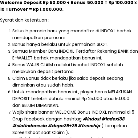
Welcome Deposit Rp 50.000 + Bonus 50.000 = Rp 100.000 x
10 Turnover = Rp 1.000.000.
Syarat dan ketentuan :
Seluruh pemain baru yang mendaftar di INDOXL berhak
mendapatkan promo ini.
Bonus hanya berlaku untuk permainan SLOT.
Semua Member Baru INDOXL Terdaftar Rekening BANK dan
E-WALLET berhak mendapatkan bonus ini.
Bonus WAJIB CLAIM melalui Livechat INDOXL setelah
melakukan deposit pertama.
Claim Bonus tidak berlaku jika saldo deposit sedang
dimainkan atau sudah habis.
Untuk mendapatkan bonus ini , player harus MELAKUKAN
DEPOSIT terlebih dahulu mininal Rp 25.000 atau 50.000
dan BELUM DIMAINKAN.
Wajib share banner WELCOME Bonus INDOXL minimal di 5
Grup facebook dengan hashtag
#indoxl #indoxl88
#slotindonesia #depo25+25 #freechip
( Lampirkan
ScreenShoot saat Claim ).