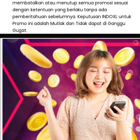
membatalkan atau menutup semua promosi sesuai
dengan ketentuan yang berlaku tanpa ada
pemberitahuan sebelumnya. Keputusan INDOXL untuk
Promo ini adalah Mutlak dan Tidak dapat di Ganggu
Gugat.