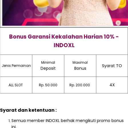
Bonus Garansi Kekalahan Harian 10% -
INDOXL
Minimal
Maximal
Syarat TO
Jenis Permainan
Deposit
Bonus
4X
ALL SLOT
Rp. 50.000
Rp. 200.000
Syarat dan ketentuan :
Semua member INDOXL berhak mengikuti promo bonus
ini.