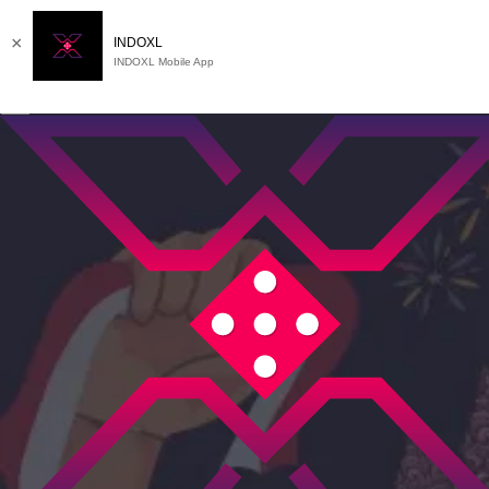
×
INDOXL
INDOXL Mobile App