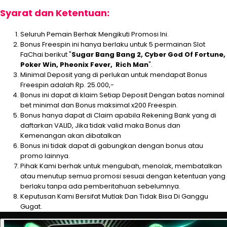
Syarat dan Ketentuan:
Seluruh Pemain Berhak Mengikuti Promosi Ini.
Bonus Freespin ini hanya berlaku untuk 5 permainan Slot
FaChai berikut "
Sugar Bang Bang 2, Cyber God Of Fortune,
Poker Win, Pheonix Fever, Rich Man
".
Minimal Deposit yang di perlukan untuk mendapat Bonus
Freespin adalah Rp. 25.000,-
Bonus ini dapat di klaim Setiap Deposit Dengan batas nominal
bet minimal dan Bonus maksimal x200 Freespin.
Bonus hanya dapat di Claim apabila Rekening Bank yang di
daftarkan VALID, Jika tidak valid maka Bonus dan
Kemenangan akan dibatalkan
Bonus ini tidak dapat di gabungkan dengan bonus atau
promo lainnya.
Pihak Kami berhak untuk mengubah, menolak, membatalkan
atau menutup semua promosi sesuai dengan ketentuan yang
berlaku tanpa ada pemberitahuan sebelumnya.
Keputusan Kami Bersifat Mutlak Dan Tidak Bisa Di Ganggu
Gugat.