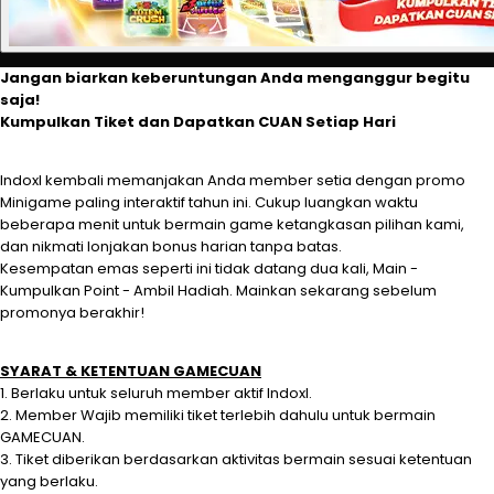
Jangan biarkan keberuntungan Anda menganggur begitu
saja!
Kumpulkan Tiket dan Dapatkan CUAN Setiap Hari
Indoxl kembali memanjakan Anda member setia dengan promo
Minigame paling interaktif tahun ini. Cukup luangkan waktu
beberapa menit untuk bermain game ketangkasan pilihan kami,
dan nikmati lonjakan bonus harian tanpa batas.
Kesempatan emas seperti ini tidak datang dua kali, Main -
Kumpulkan Point - Ambil Hadiah. Mainkan sekarang sebelum
promonya berakhir!
SYARAT & KETENTUAN GAMECUAN
1. Berlaku untuk seluruh member aktif Indoxl.
2. Member Wajib memiliki tiket terlebih dahulu untuk bermain
GAMECUAN.
3. Tiket diberikan berdasarkan aktivitas bermain sesuai ketentuan
yang berlaku.