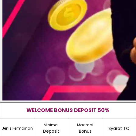
WELCOME BONUS DEPOSIT 50%
Minimal
Maximal
Syarat TO
Jenis Permainan
Deposit
Bonus