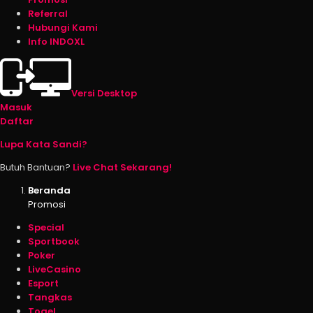
Referral
Hubungi Kami
Info INDOXL
Versi Desktop
Masuk
Daftar
Lupa Kata Sandi?
Butuh Bantuan?
Live Chat Sekarang!
Beranda
Promosi
Special
Sportbook
Poker
LiveCasino
Esport
Tangkas
Togel